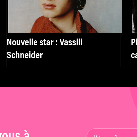
Nouvelle star : Vassili
P
Schneider
c
vous à