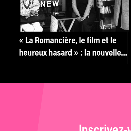
« La Romancière, le film et le
heureux hasard » : la nouvelle
merveille imbibée de Hong
Sang-soo
Inscrivez-