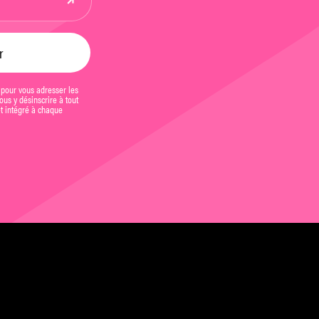
 pour vous adresser les
us y désinscrire à tout
et intégré à chaque