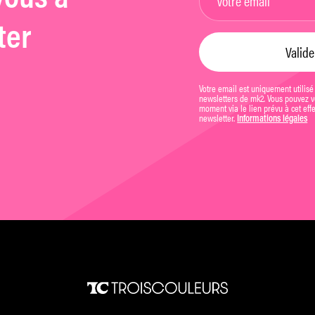
ter
Votre email est uniquement utilisé
newsletters de mk2. Vous pouvez vo
moment via le lien prévu à cet eff
newsletter.
Informations légales