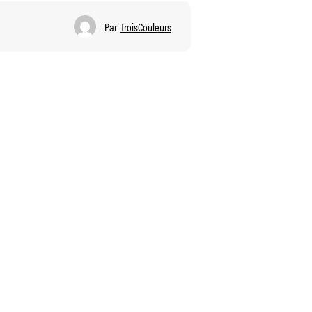
Par
TroisCouleurs