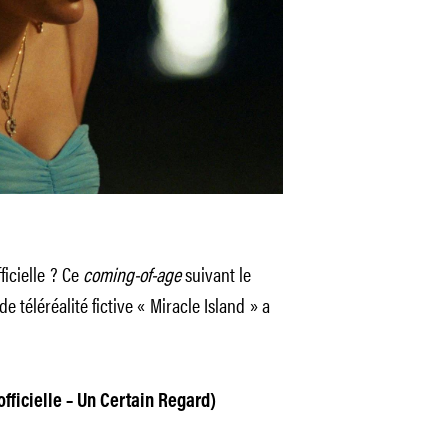
ficielle ? Ce
coming-of-age
suivant le
de téléréalité fictive « Miracle Island » a
fficielle – Un Certain Regard)