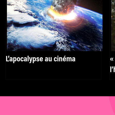
L’apocalypse au cinéma
«
l