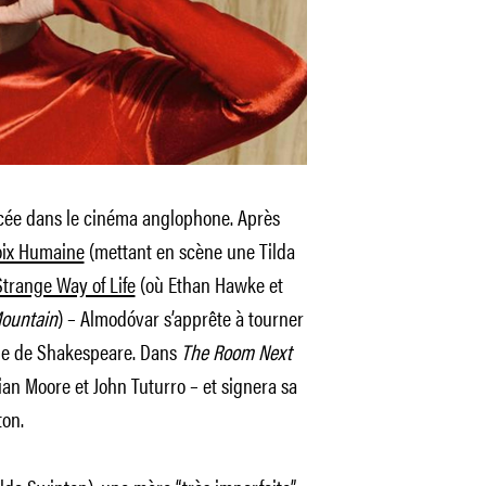
rcée dans le cinéma anglophone. Après
oix Humaine
(mettant en scène une Tilda
Strange Way of Life
(où Ethan Hawke et
ountain
) – Almodóvar s’apprête à tourner
ue de Shakespeare. Dans
The Room Next
lian Moore et John Tuturro – et signera sa
ton.