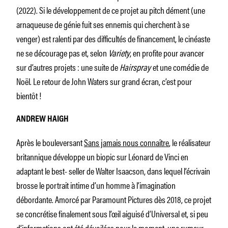
(2022). Si le développement de ce projet au pitch dément (une
arnaqueuse de génie fuit ses ennemis qui cherchent à se
venger) est ralenti par des difficultés de financement, le cinéaste
ne se décourage pas et, selon
Variety
, en profite pour avancer
sur d’autres projets : une suite de
Hairspray
et une comédie de
Noël. Le retour de John Waters sur grand écran, c’est pour
bientôt !
ANDREW HAIGH
Après le bouleversant
Sans jamais nous connaître
, le réalisateur
britannique développe un biopic sur Léonard de Vinci en
adaptant le best- seller de Walter Isaacson, dans lequel l’écrivain
brosse le portrait intime d’un homme à l’imagination
débordante. Amorcé par Paramount Pictures dès 2018, ce projet
se concrétise finalement sous l’œil aiguisé d’Universal et, si peu
d’informations ont été dévoilées pour le moment, une rumeur