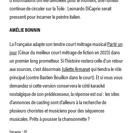
continue de circuler sur la Toile : Leonardo DiCaprio serait
pressenti pour incarner le peintre italien.
AMÉLIE BONNIN
La Française adapte son tendre court métrage musical
Partir un
jour
(César du meilleur court métrage de fiction en 2023) dans
un premier long prometteur. Si l’histoire restera celle d’un retour
aux sources, c’est désormais
Juliette Armanet
qui tiendra le rôle
principal (contre Bastien Bouillon dans le court). Et si vous vous
demandez si cette version conservera le côté karaoké
nostalgique de son prédécesseur, la réponse est oui : les sites
d’annonces de casting sont d’ailleurs à la recherche de
plusieurs choristes et musiciens pour des séquences
musicales. Prêts à pousser la chansonnette ?
Image : ©