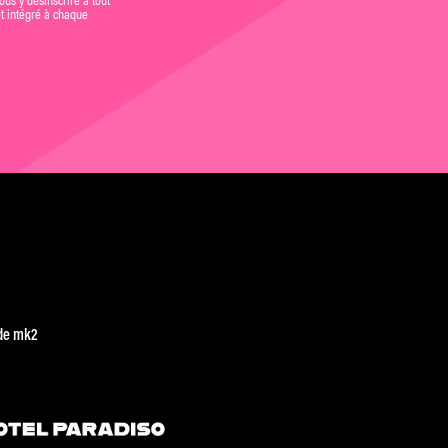
et intégré à chaque
de mk2