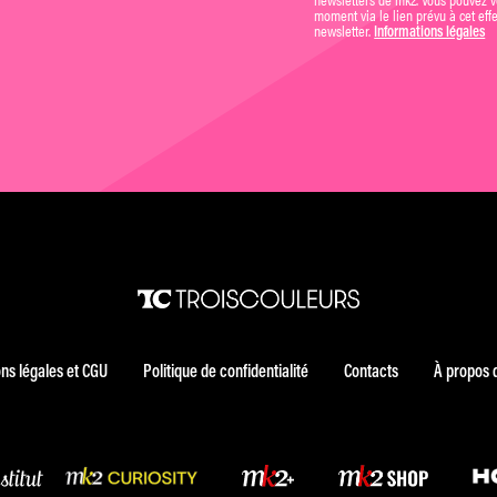
moment via le lien prévu à cet eff
newsletter.
Informations légales
ns légales et CGU
Politique de confidentialité
Contacts
À propos 