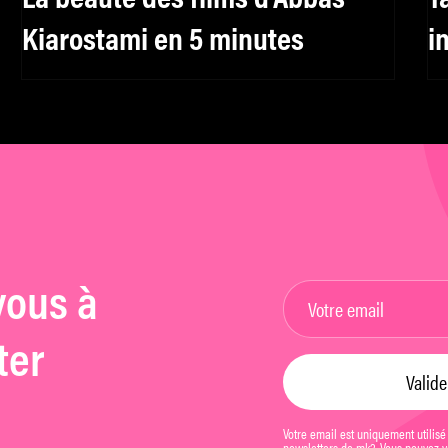
Kiarostami en 5 minutes
i
vous à
ter
Votre email est uniquement utilisé
newsletters de mk2. Vous pouvez vo