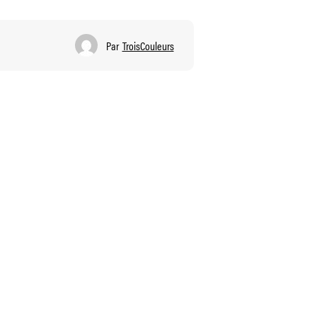
Par
TroisCouleurs