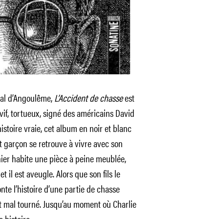
val d’Angoulême,
L’Accident de chasse
est
if, tortueux, signé des américains David
histoire vraie, cet album en noir et blanc
t garçon se retrouve à vivre avec son
nier habite une pièce à peine meublée,
t il est aveugle. Alors que son fils le
onte l’histoire d’une partie de chasse
it mal tourné. Jusqu’au moment où Charlie
e histoire…