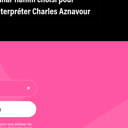
nterpréter Charles Aznavour
 pour vous adresser les
us y désinscrire à tout