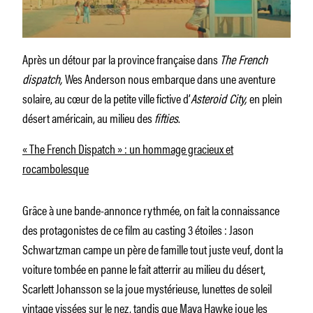
Après un détour par la province française dans
The French
dispatch,
Wes Anderson nous embarque dans une aventure
solaire, au cœur de la petite ville fictive d’
Asteroid City,
en plein
désert américain, au milieu des
fifties
.
« The French Dispatch » : un hommage gracieux et
rocambolesque
Grâce à une bande-annonce rythmée, on fait la connaissance
des protagonistes de ce film au casting 3 étoiles : Jason
Schwartzman campe un père de famille tout juste veuf, dont la
voiture tombée en panne le fait atterrir au milieu du désert,
Scarlett Johansson se la joue mystérieuse, lunettes de soleil
vintage vissées sur le nez, tandis que Maya Hawke joue les