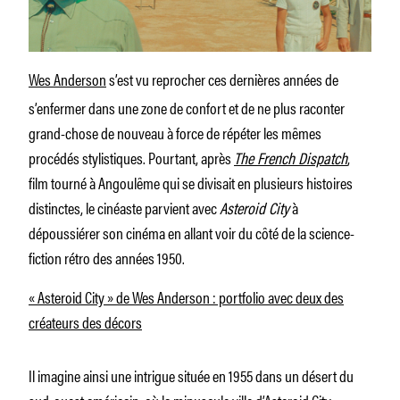
Wes Anderson
s’est vu reprocher ces dernières années de
s’enfermer dans une zone de confort et de ne plus raconter
grand-chose de nouveau à force de répéter les mêmes
procédés stylistiques. Pourtant, après
The French Dispatch
,
film tourné à Angoulême qui se divisait en plusieurs histoires
distinctes, le cinéaste parvient avec
Asteroid City
à
dépoussiérer son cinéma en allant voir du côté de la science-
fiction rétro des années 1950.
« Asteroid City » de Wes Anderson : portfolio avec deux des
créateurs des décors
Il imagine ainsi une intrigue située en 1955 dans un désert du
sud-ouest américain, où la minuscule ville d’Asteroid City,