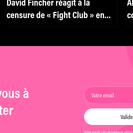
David Fincher réagit à la
A
censure de « Fight Club » en
c
Chine
vous à
ter
Votre email est uniquement utilisé