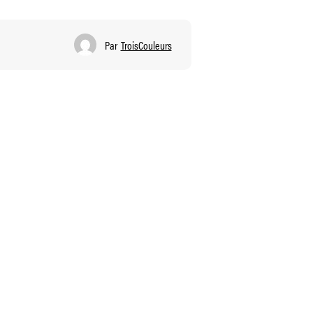
Par
TroisCouleurs