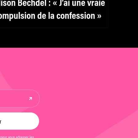
lison Bechdel : « J’ai une vraie
ompulsion de la confession »
 pour vous adresser les