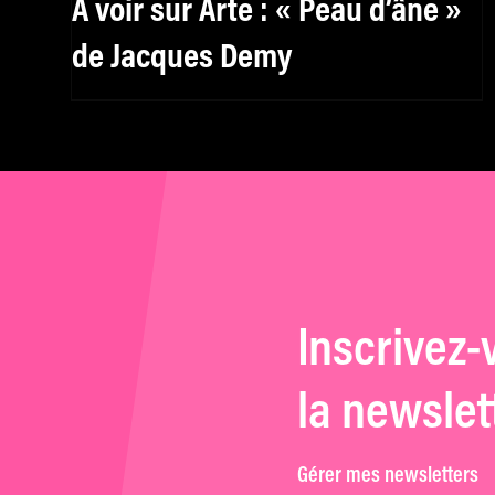
À voir sur Arte : « Peau d’âne »
de Jacques Demy
Inscrivez-
la newslet
Gérer mes newsletters