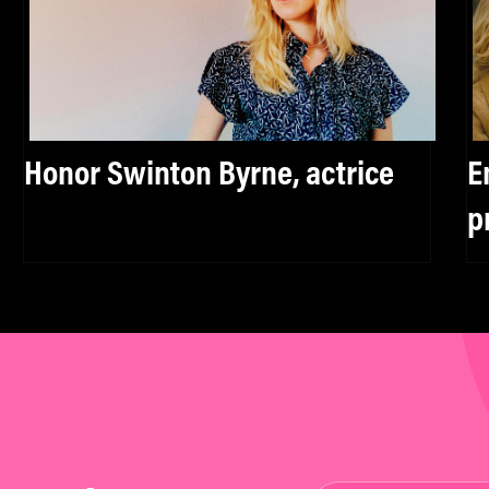
Honor Swinton Byrne, actrice
E
p