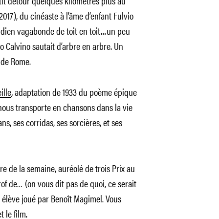
etit détour quelques kilomètres plus au
2017), du cinéaste à l’âme d’enfant Fulvio
idien vagabonde de toit en toit…un peu
o Calvino sautait d’arbre en arbre. Un
l de Rome.
ille
,
adaptation de 1933 du poème épique
nous transporte en chansons dans la vie
s, ses corridas, ses sorcières, et ses
e de la semaine, auréolé de trois Prix au
of de… (on vous dit pas de quoi, ce serait
on élève joué par Benoît Magimel. Vous
t le film.