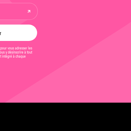
 pour vous adresser les
us y désinscrire à tout
et intégré à chaque