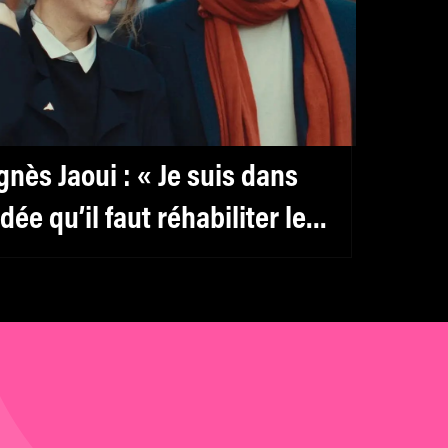
gnès Jaoui : « Je suis dans
’idée qu’il faut réhabiliter le
éminin, y compris pour les
ommes »