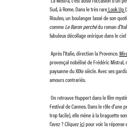
La Mostra, c’est aussi l’occasion d’un p
Sud, à Rome. Dans le très rare
Look Up
(
Risuleo, un boulanger lassé de son quot
comme
Le Baron perché
du roman d’Ital
fabuleux décollage onirique dans le cie
Après l’Italie, direction la Provence.
Mire
provençal nobélisé de Frédéric Mistral,
paysanne du XIXe siècle. Avec ses gardian
amours contrariés.
On retrouve Huppert dans le film mystèr
Festival de Cannes. Dans le rôle d’une pr
trop facile), elle mène à la braguette s
l’avez ? Cliquez
ici
pour voir la réponse e