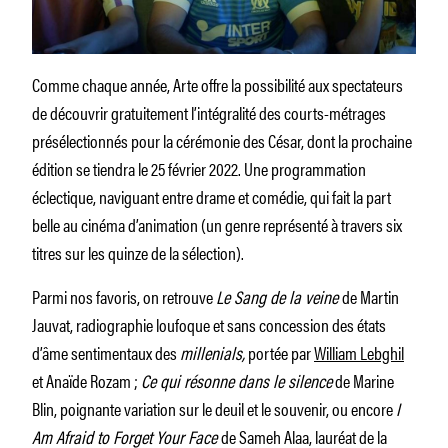
Comme chaque année, Arte offre la possibilité aux spectateurs
de découvrir gratuitement l’intégralité des courts-métrages
présélectionnés pour la cérémonie des César, dont la prochaine
édition se tiendra le 25 février 2022. Une programmation
éclectique, naviguant entre drame et comédie, qui fait la part
belle au cinéma d’animation (un genre représenté à travers six
titres sur les quinze de la sélection).
Parmi nos favoris, on retrouve
Le Sang de la veine
de Martin
Jauvat, radiographie loufoque et sans concession des états
d’âme sentimentaux des
millenials,
portée par
William Lebghil
et Anaïde Rozam ;
Ce qui résonne dans le silence
de Marine
Blin, poignante variation sur le deuil et le souvenir, ou encore
I
Am Afraid to Forget Your Face
de Sameh Alaa, lauréat de la