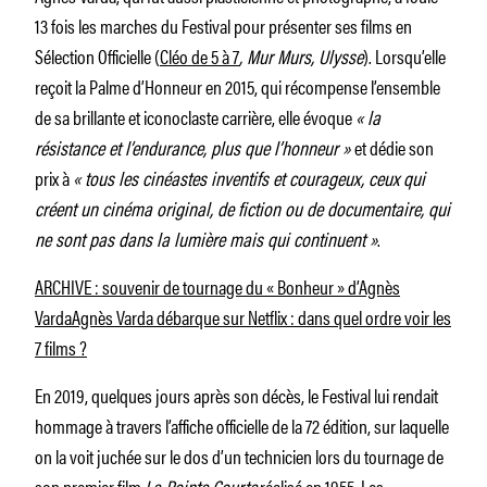
13 fois les marches du Festival pour présenter ses films en
Sélection Officielle (
Cléo de 5 à 7
, Mur Murs, Ulysse
). Lorsqu’elle
reçoit la Palme d’Honneur en 2015, qui récompense l’ensemble
de sa brillante et iconoclaste carrière, elle évoque
« la
résistance et l’endurance, plus que l’honneur »
et dédie son
prix à
« tous les cinéastes inventifs et courageux, ceux qui
créent un cinéma original, de fiction ou de documentaire, qui
ne sont pas dans la lumière mais qui continuent »
.
ARCHIVE : souvenir de tournage du « Bonheur » d’Agnès
Varda
Agnès Varda débarque sur Netflix : dans quel ordre voir les
7 films ?
En 2019, quelques jours après son décès, le Festival lui rendait
hommage à travers l’affiche officielle de la 72 édition, sur laquelle
on la voit juchée sur le dos d’un technicien lors du tournage de
son premier film
La Pointe Courte
réalisé en 1955. Les