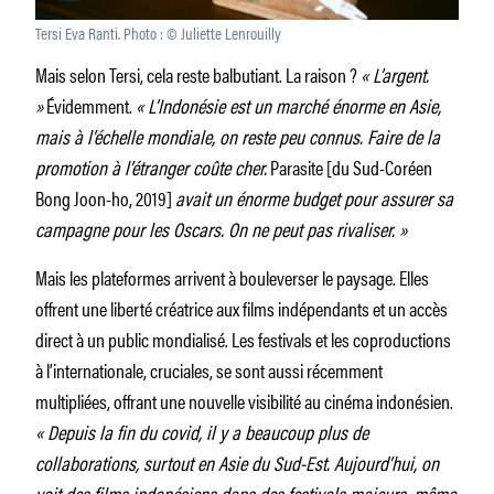
Tersi Eva Ranti. Photo : © Juliette Lenrouilly
Mais selon Tersi, cela reste balbutiant. La raison ?
« L’argent.
»
Évidemment.
« L’Indonésie est un marché énorme en Asie,
mais à l’échelle mondiale, on reste peu connus. Faire de la
promotion à l’étranger coûte cher.
Parasite [du Sud-Coréen
Bong Joon-ho, 2019]
avait un énorme budget pour assurer sa
campagne pour les Oscars. On ne peut pas rivaliser. »
Mais les plateformes arrivent à bouleverser le paysage. Elles
offrent une liberté créatrice aux films indépendants et un accès
direct à un public mondialisé. Les festivals et les coproductions
à l’internationale, cruciales, se sont aussi récemment
multipliées, offrant une nouvelle visibilité au cinéma indonésien.
« Depuis la fin du covid, il y a beaucoup plus de
collaborations, surtout en Asie du Sud-Est. Aujourd’hui, on
voit des films indonésiens dans des festivals majeurs, même