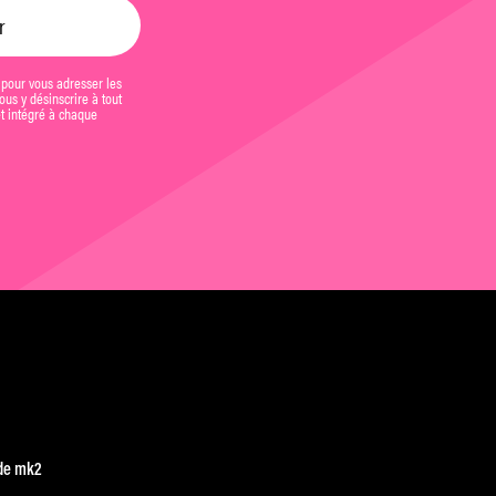
 pour vous adresser les
us y désinscrire à tout
et intégré à chaque
de mk2