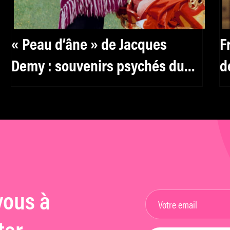
« Peau d’âne » de Jacques
F
Demy : souvenirs psychés du
d
tournage
j
j
vous à