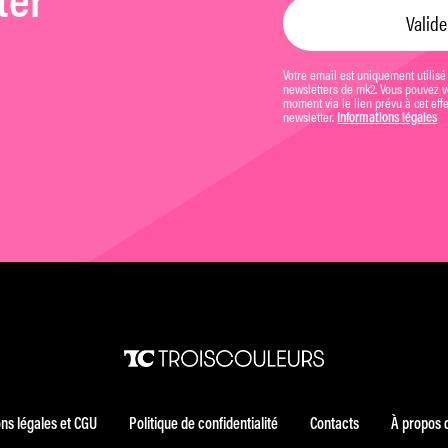
ter
Votre email est uniquement utilisé
newsletters de mk2. Vous pouvez vo
moment via le lien prévu à cet eff
newsletter.
Informations légales
ns légales et CGU
Politique de confidentialité
Contacts
À propos 