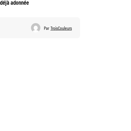
t déjà adonnée
Par
TroisCouleurs