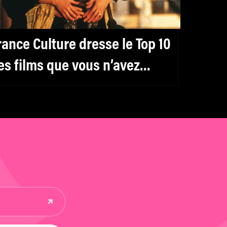
rance Culture dresse le Top 10
es films que vous n’avez
amais réussi à regarder
usqu’au bout