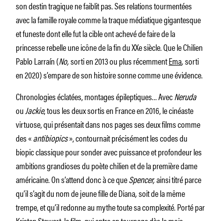
son destin tragique ne faiblit pas. Ses relations tourmentées
avec la famille royale comme la traque médiatique gigantesque
et funeste dont elle fut la cible ont achevé de faire de la
princesse rebelle une icône de la fin du XXe siècle. Que le Chilien
Pablo Larraín (
No,
sorti en 2013 ou plus récemment
Ema
,
sorti
en 2020) s’empare de son histoire sonne comme une évidence.
Chronologies éclatées, montages épileptiques… Avec
Neruda
ou
Jackie
, tous les deux sortis en France en 2016, le cinéaste
virtuose, qui présentait dans nos pages ses deux films comme
des «
antibiopics
», contournait précisément les codes du
biopic classique pour sonder avec puissance et profondeur les
ambitions grandioses du poète chilien et de la première dame
américaine. On s’attend donc à ce que
Spencer,
ainsi titré parce
qu’il s’agit du nom de jeune fille de Diana
,
soit de la même
trempe, et qu’il redonne au mythe toute sa complexité. Porté par
Kristen Stewart
, le film, qui entre en tournage dès le mois