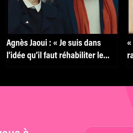
Agnès Jaoui : « Je suis dans
«
l’idée qu’il faut réhabiliter le
r
féminin, y compris pour les
p
hommes »