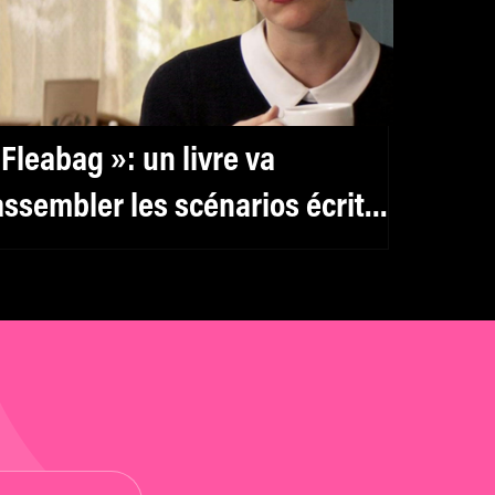
 Fleabag »: un livre va
assembler les scénarios écrits
ar Phoebe Waller-Bridge