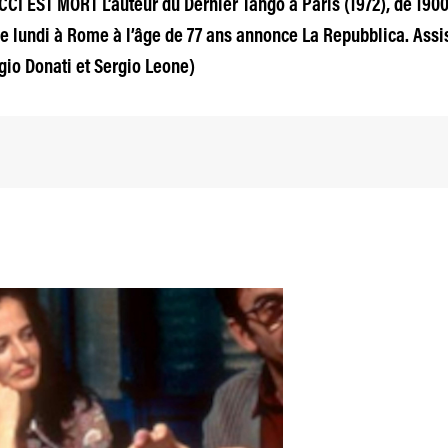
EST MORT L’auteur du Dernier Tango à Paris (1972), de 1900 
ce lundi à Rome à l’âge de 77 ans annonce La Repubblica. Assis
gio Donati et Sergio Leone)