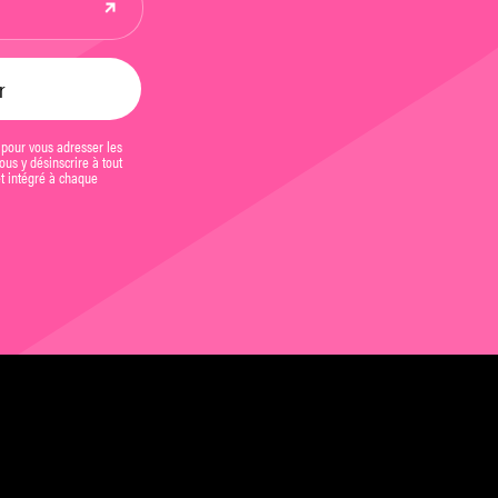
 pour vous adresser les
us y désinscrire à tout
et intégré à chaque