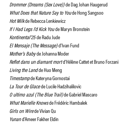
Drommer (Dreams (Sex Love))
de Dag Johan Haugerud
What Does that Nature Say to You
de Hong Sangsoo
Hot Milk
de Rebecca Lenkiewicz
If I Had Legs I’d Kick You
de Maryn Bronstein
Kontinental’25
de Radu Jude
El Mensaje (The Message)
d’Ivan Fund
Mother’s Baby
de Johanna Moder
Reflet dans un diamant mort
d’Hélène Cattet et Bruno Forzani
Living the Land
de Huo Meng
Timestamp
de Kateryna Gornostai
La Tour de Glace
de Lucile Hadzihalilovic
O ultimo azul (The Blue Trail)
de Gabriel Mascaro
What Marielle Knows
de Frédéric Hambalek
Girls on Wire
de Vivian Qu
Yunan
d’Ameer Fakher Eldin