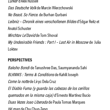
Lurker
d’Alex Russell
Das Deutsche Volk
de Marcin Wierzchowski
No Beast. So Fierce.
de Burhan Qurbani
Leibniz – Chronik eines verschollenen Bildes
d’Edgar Reitz et
Anatol Schuster
Mirchtav Le’David
de Tom Shoval
My Undesirable Friends : Part I – Last Air in Moscow
de Julia
Loktev
PERSPECTIVES
Baksho Bondi
de Tanushree Das, Saumyananda Sahi
BLKNWS : Terms & Conditions
de Kahlil Joseph
Come la notte
de Liryc Dela Cruz
El Diablo Fuma (y guarda las cabezas de los cerillos
quemados en la misma caja)
d’Ernesto Martínez Bucio
Duas Vezes Joao Liberada
de Paula Tomas Marques
Hé man
de Chu Chun-Teng