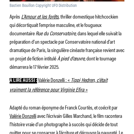
Bastien Bouillon Copyright UFO Distribution
Après
L’Amour et les forêts
, thriller domestique hitchcockien
qui décortiquait l’emprise masculine, et le fougueux
documentaire
Rue du Conservatoire
, dans lequel elle suivait la
préparation d’un spectacle par Conservatoire national d’art
dramatique de Paris, la singulière cinéaste française revient avec
un projet de fiction intitulé
À
pied d’œuvre
, dont le tournage
démarrera le 17 février 2025.
Valérie Donzelli : «
Tippi Hedren, c’était
A LIRE AUSSI :
vraiment la référence pour Virginie Efira
»
Adapté du roman éponyme de Franck Courtès, et coécrit par
Valérie Donzelli
avec l’écrivain Gilles Marchand, le film racontera
l’histoire vraie d’un photographe à succès qui décide de tout
quitter pour se consacrer à l’écriture et découvre la pauvreté. Le