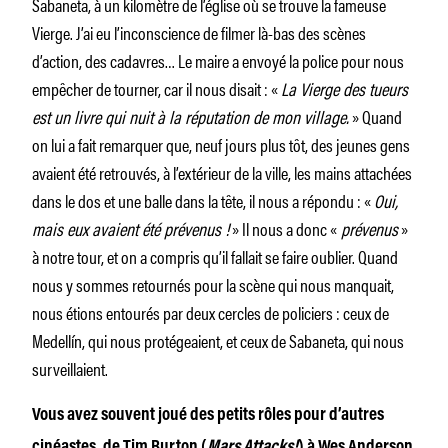
Sabaneta, à un kilomètre de l’église où se trouve la fameuse
Vierge. J’ai eu l’inconscience de filmer là-bas des scènes
d’action, des cadavres… Le maire a envoyé la police pour nous
empêcher de tourner, car il nous disait : «
La Vierge des tueurs
est un livre qui nuit à la réputation de mon village.
» Quand
on lui a fait remarquer que, neuf jours plus tôt, des jeunes gens
avaient été retrouvés, à l’extérieur de la ville, les mains attachées
dans le dos et une balle dans la tête, il nous a répondu : «
Oui,
mais eux avaient été prévenus !
» Il nous a donc «
prévenus
»
à notre tour, et on a compris qu’il fallait se faire oublier. Quand
nous y sommes retournés pour la scène qui nous manquait,
nous étions entourés par deux cercles de policiers : ceux de
Medellín, qui nous protégeaient, et ceux de Sabaneta, qui nous
surveillaient.
Vous avez souvent joué des petits rôles pour d’autres
cinéastes, de Tim Burton (
Mars Attacks!
) à Wes Anderson