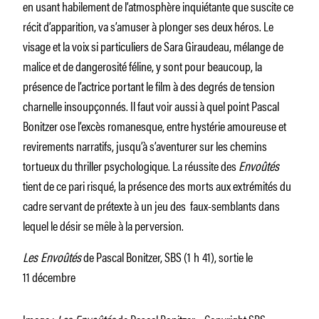
en usant habilement de l’atmosphère inquiétante que suscite ce
récit d’apparition, va s’amuser à plonger ses deux héros. Le
visage et la voix si particuliers de Sara Giraudeau, mélange de
malice et de dangerosité féline, y sont pour beaucoup, la
présence de l’actrice portant le film à des degrés de tension
charnelle insoupçonnés. Il faut voir aussi à quel point Pascal
Bonitzer ose l’excès romanesque, entre hystérie amoureuse et
revirements narratifs, jusqu’à s’aventurer sur les chemins
tortueux du thriller psychologique. La réussite des
Envoûtés
tient de ce pari risqué, la présence des morts aux extrémités du
cadre servant de prétexte à un jeu des faux-semblants dans
lequel le désir se mêle à la perversion.
Les Envoûtés
de Pascal Bonitzer, SBS (1 h 41), sortie le
11 décembre
Image :
Les Envoûtés
de Pascal Bonitzer – Copyright SBS