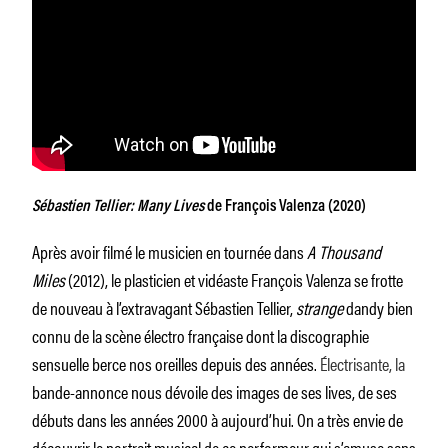
Sébastien Tellier: Many Lives
de François Valenza (2020)
Après avoir filmé le musicien en tournée dans
A Thousand
Miles
(2012), le plasticien et vidéaste François Valenza se frotte
de nouveau à l’extravagant Sébastien Tellier,
strange
dandy bien
connu de la scène électro française dont la discographie
sensuelle berce nos oreilles depuis des années.
Électrisante, la
bande-annonce nous dévoile des images de ses lives, de ses
débuts dans les années 2000 à aujourd’hui. On a très envie de
découvrir le portrait musical de ce performeur qui s’amuse sans