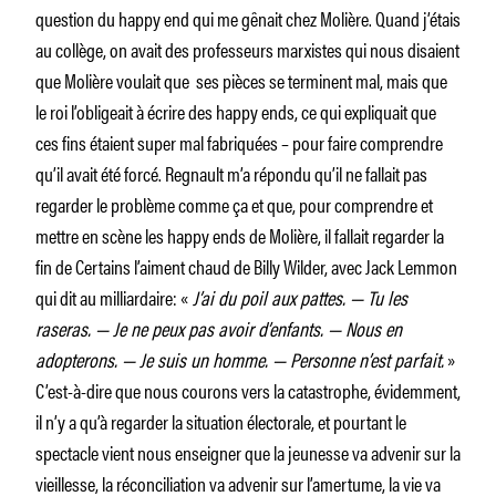
question du happy end qui me gênait chez Molière. Quand j’étais
au collège, on avait des professeurs marxistes qui nous disaient
que Molière voulait que ses pièces se terminent mal, mais que
le roi l’obligeait à écrire des happy ends, ce qui expliquait que
ces fins étaient super mal fabriquées – pour faire comprendre
qu’il avait été forcé. Regnault m’a répondu qu’il ne fallait pas
regarder le problème comme ça et que, pour comprendre et
mettre en scène les happy ends de Molière, il fallait regarder la
fin de Certains l’aiment chaud de Billy Wilder, avec Jack Lemmon
qui dit au milliardaire: «
J’ai du poil aux pattes. — Tu les
raseras.
— Je ne peux pas avoir d’enfants. — Nous en
adopterons. — Je suis un homme. — Personne n’est parfait.
»
C’est-à-dire que nous courons vers la catastrophe, évidemment,
il n’y a qu’à regarder la situation électorale, et pourtant le
spectacle vient nous enseigner que la jeunesse va advenir sur la
vieillesse, la réconciliation va advenir sur l’amertume, la vie va