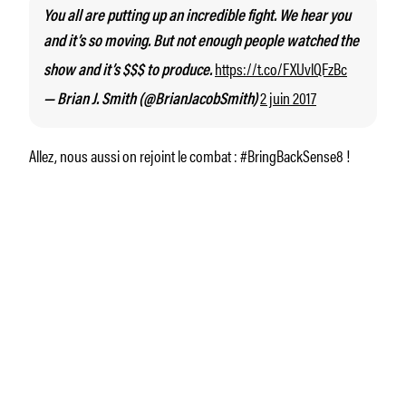
You all are putting up an incredible fight. We hear you
and it’s so moving. But not enough people watched the
https://t.co/FXUvlQFzBc
show and it’s $$$ to produce.
2 juin 2017
— Brian J. Smith (@BrianJacobSmith)
Allez, nous aussi on rejoint le combat : #BringBackSense8 !