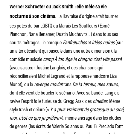
Werner Schroeter ou Jack Smith : elle mêle sa vie
La Havraise d’origine a fait tourner
nocturne à son cinéma.
ses potes du bar LGBTQ du Marais Les Souffleurs (Esmé
Planchon, Nana Benamer, Dustin Muchuvitz…) dans tous ses
courts métrages : le baroque
Fanfreluches
et
Idées noires
(sur
un after décadent qui bascule dans une autre dimension), la
comédie musicale
camp
À ton âge le chagrin c’est vite passé
(avec sa sœur, Justine Langlois, et des chansons qui
réconcilieraient Michel Legrand et la rappeuse hardcore Liza
Monet), ou le
revenge movie
trans
De la terreur, mes sœurs
,
dont elle vient de boucler le scénario. Avec sa bande, Langlois
ravive l’esprit folle furieuse du Gregg Araki des
nineties
. Même
style trash et déluré («
Y a plus vraiment de grotesque au ciné,
moi, c’est ce que je préfère
»), même ancrage dans les études
de genres (les écrits de Valerie Solanas ou Paul B. Preciado l’ont
marquée), mais, aussi, une mélancolie sourde : une sorte de