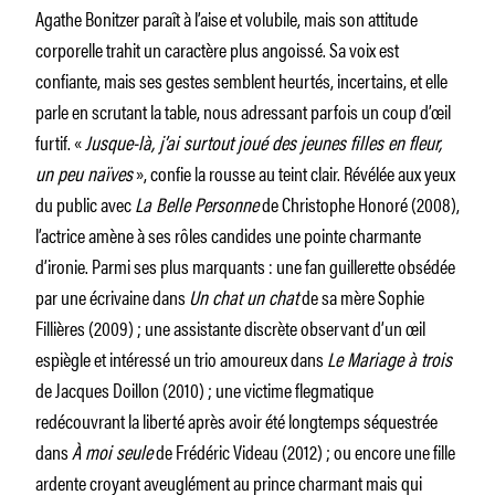
Agathe Bonitzer paraît à l’aise et volubile, mais son attitude
corporelle trahit un caractère plus angoissé. Sa voix est
confiante, mais ses gestes semblent heurtés, incertains, et elle
parle en scrutant la table, nous adressant parfois un coup d’œil
furtif. «
Jusque-là, j’ai surtout joué des jeunes filles en fleur,
un peu naïves
», confie la rousse au teint clair. Révélée aux yeux
du public avec
La Belle Personne
de Christophe Honoré (2008),
l’actrice amène à ses rôles candides une pointe charmante
d’ironie. Parmi ses plus marquants : une fan guillerette obsédée
par une écrivaine dans
Un chat un chat
de sa mère Sophie
Fillières (2009) ; une assistante discrète observant d’un œil
espiègle et intéressé un trio amoureux dans
Le Mariage à trois
de Jacques Doillon (2010) ; une victime flegmatique
redécouvrant la liberté après avoir été longtemps séquestrée
dans
À moi seule
de Frédéric Videau (2012) ; ou encore une fille
ardente croyant aveuglément au prince charmant mais qui