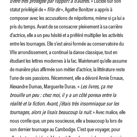
d’être très protégée par rapport à d’autres.
» Lucide sur son
statut privilégié de «
fille de
», Agathe Bonitzer a appris à
composer avec les accusations de népotisme, même si ça lui a
pris du temps. Avant de se consacrer pleinement à sa carrière
d’actrice, elle a un peu hésité et a préféré multiplier les activités
entre les tournages. Elle s’est ainsi formée au conservatoire du
VIIe arrondissement, a continué la danse classique, tout en
étudiant les lettres modernes à la fac. Maintenant qu’elle assume
de manière plus affirmée son métier d’actrice, la littérature reste
l’une de ses passions. Récemment, elle a dévoré Annie Ernaux,
Alexandre Dumas, Marguerite Duras. «
Les livres, ça me
brouille un peu : chez moi, il y a un côté poreux entre la
réalité et la fiction. Avant, j’étais très insomniaque sur les
tournages, alors je lisais beaucoup la nuit.
» Avec malice, elle
nous confie que, un peu soucieuse, elle a beaucoup lu lors de
son dernier tournage au Cambodge. C’est que voyager, pour