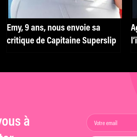
Emy, 9 ans, nous envoie sa
A
critique de Capitaine Superslip
l
f
h
vous à