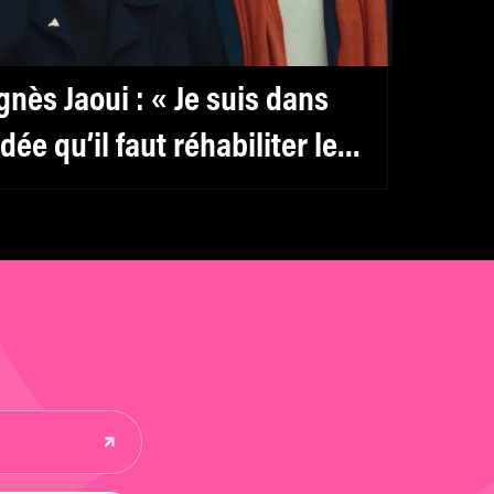
gnès Jaoui : « Je suis dans
’idée qu’il faut réhabiliter le
éminin, y compris pour les
ommes »