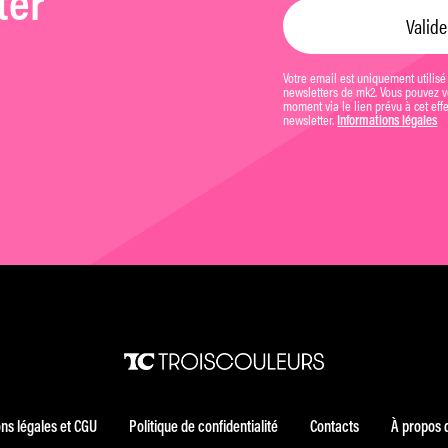
ter
Votre email est uniquement utilisé
newsletters de mk2. Vous pouvez vo
moment via le lien prévu à cet eff
newsletter.
Informations légales
ns légales et CGU
Politique de confidentialité
Contacts
À propos 