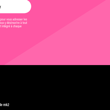
 pour vous adresser les
us y désinscrire à tout
et intégré à chaque
de mk2