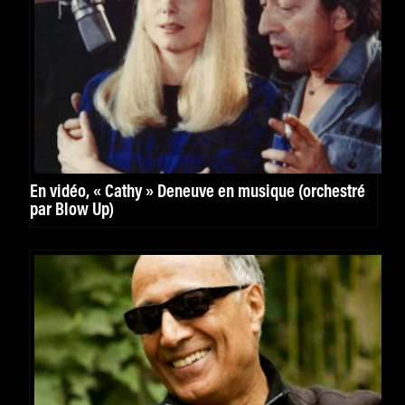
En vidéo, « Cathy » Deneuve en musique (orchestré
par Blow Up)