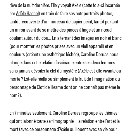
rêve de la nuit dernière. Elle y voyait Axèle (cette fois-ci incarnée
par
Adèle Haenel
) en train de faire ses autoportraits photos,
tantôt recouverte d’un morceau de papier peint, tantôt portant
un miroir avant de se mettre des pinces à linge et un nœud
coulant autour du cou… En alternant des images en noir et blanc
(pour montrer les photos prises avec un vieil appareil) et en
couleurs (créant une esthétique léchée), Caroline Deruas nous
plonge dans cette relation fascinante entre ses deux femmes
sans jamais dévoiler la clef du mystère (Axèle est-elle vivante ou
morte ? Est-elle réelle ou simplement le fruit de l’imagination du
personnage de Clotilde Hesme dont on ne connaît pas même le
nom?).
En 7 minutes seulement, Caroline Deruas regroupe les thèmes
qui ont jalonné toute sa filmographie : la relation entre l’art et la
mort (avec ce personnage d’Axèle qui jouent avec sa vie pour