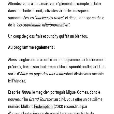
Attendez-vous à du jamais-vu : réglement de compte en latex
dans une boîte de nuit, activistes virtuelles masquées
surnommées les
”hackeuses roses”
, et déboulonnage en règle
de la
“cis-suprématie héteronormative”
.
Un coup de gloss frais et punchy qui fait un bien fou.
Au programme également :
Alexis Langlois nous a confié un photogramme particulièrement
précieux, tiré de son tout premier film, disponible nulle part. Une
sorte d’
Alice au pays des merveilles
dont Alexis vous raconte
ici
l’histoire.
Et après
Tabou
, le magicien portugais Miguel Gomes, dont le
nouveau film
Grand Tour
sort au ciné, vous offre un deuxième
numéro bluffant.
Redemption
(2013)
reconstitue par
d’ensorcelantes images du passé les souvenirs fictifs de