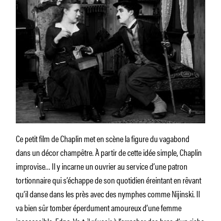
Ce petit film de Chaplin met en scène la figure du vagabond
dans un décor champêtre. À partir de cette idée simple, Chaplin
improvise… Il y incarne un ouvrier au service d’une patron
tortionnaire qui s’échappe de son quotidien éreintant en rêvant
qu’il danse dans les près avec des nymphes comme Nijinski. Il
va bien sûr tomber éperdument amoureux d’une femme
inaccessible, Edna. Va-t-il réussir à l’arracher des bras d’un riche