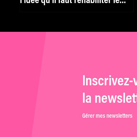
l’idée qu’il faut réhabiliter le
féminin, y compris pour les
hommes »
Inscrivez-
la newslet
Gérer mes newsletters