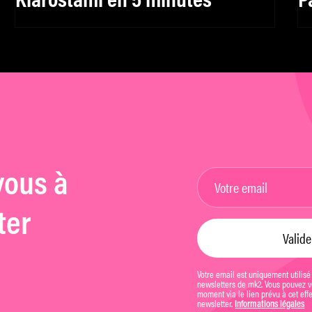
Kiarostami en 5 minutes
P
B
J
vous à
ter
Votre email est uniquement utilisé
newsletters de mk2. Vous pouvez vo
moment via le lien prévu à cet eff
newsletter.
Informations légales