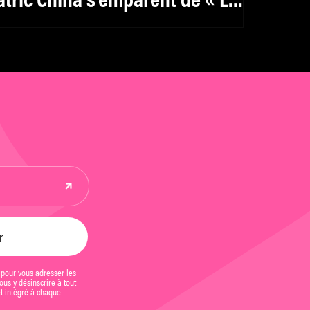
atric Chiha s’emparent de « La
ête dans la Jungle » d’Henry
ames
 pour vous adresser les
us y désinscrire à tout
et intégré à chaque