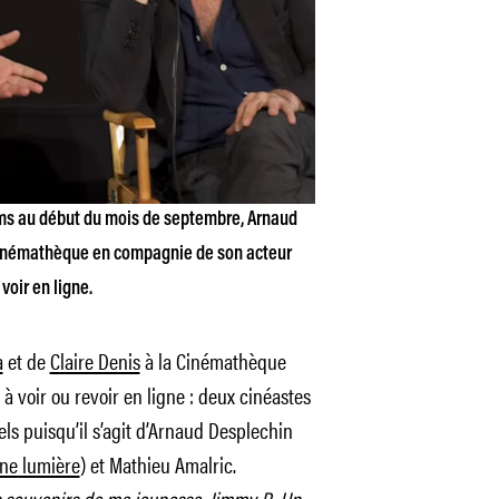
ilms au début du mois de septembre, Arnaud
Cinémathèque en compagnie de son acteur
voir en ligne.
a
et de
Claire Denis
à la Cinémathèque
à voir ou revoir en ligne : deux cinéastes
els puisqu’il s’agit d’Arnaud Desplechin
ne lumière
) et Mathieu Amalric.
s souvenirs de ma jeunesse
,
Jimmy P.
,
Un