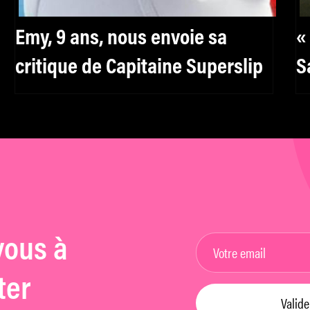
Emy, 9 ans, nous envoie sa
«
critique de Capitaine Superslip
S
c
vous à
ter