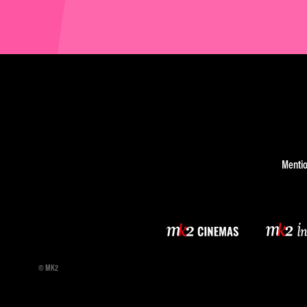
Mentio
© MK2