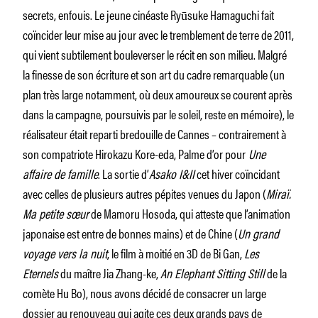
secrets, enfouis. Le jeune cinéaste Ryūsuke Hamaguchi fait
coïncider leur mise au jour avec le tremblement de terre de 2011,
qui vient subtilement bouleverser le récit en son milieu. Malgré
la finesse de son écriture et son art du cadre remarquable (un
plan très large notamment, où deux amoureux se courent après
dans la campagne, poursuivis par le soleil, reste en mémoire), le
réalisateur était reparti bredouille de Cannes – contrairement à
son compatriote Hirokazu Kore-eda, Palme d’or pour
Une
affaire de famille
. La sortie d’
Asako I&II
cet hiver coïncidant
avec celles de plusieurs autres pépites venues du Japon (
Miraï.
Ma petite sœur
de Mamoru Hosoda, qui atteste que l’animation
japonaise est entre de bonnes mains) et de Chine (
Un grand
voyage vers la nuit
, le film à moitié en 3D de Bi Gan,
Les
Eternels
du maître Jia Zhang-ke,
An Elephant Sitting Still
de la
comète Hu Bo), nous avons décidé de consacrer un large
dossier au renouveau qui agite ces deux grands pays de