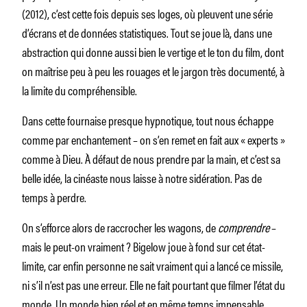
(2012), c’est cette fois depuis ses loges, où pleuvent une série
d’écrans et de données statistiques. Tout se joue là, dans une
abstraction qui donne aussi bien le vertige et le ton du film, dont
on maîtrise peu à peu les rouages et le jargon très documenté, à
la limite du compréhensible.
Dans cette fournaise presque hypnotique, tout nous échappe
comme par enchantement – on s’en remet en fait aux « experts »
comme à Dieu. À défaut de nous prendre par la main, et c’est sa
belle idée, la cinéaste nous laisse à notre sidération. Pas de
temps à perdre.
On s’efforce alors de raccrocher les wagons, de
comprendre
–
mais le peut-on vraiment ? Bigelow joue à fond sur cet état-
limite, car enfin personne ne sait vraiment qui a lancé ce missile,
ni s’il n’est pas une erreur. Elle ne fait pourtant que filmer l’état du
monde. Un monde bien réel et en même temps impensable,