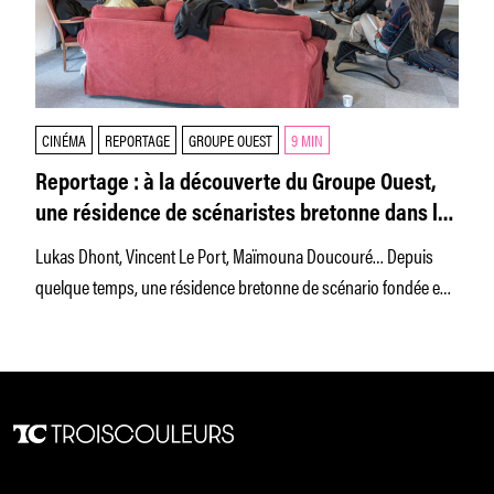
CINÉMA
REPORTAGE
GROUPE OUEST
9 MIN
Reportage : à la découverte du Groupe Ouest,
une résidence de scénaristes bretonne dans le
vent
Lukas Dhont, Vincent Le Port, Maïmouna Doucouré… Depuis
quelque temps, une résidence bretonne de scénario fondée en
2006, Le Groupe