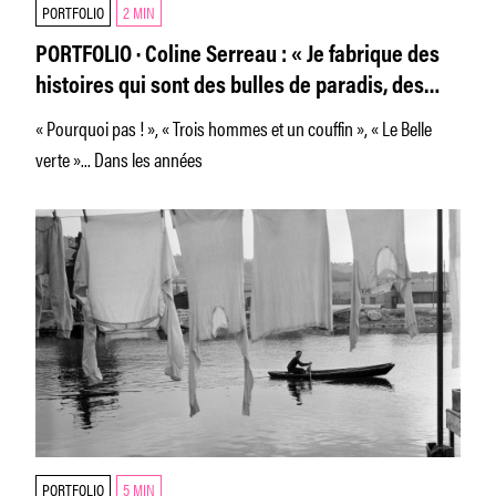
PORTFOLIO
2 MIN
PORTFOLIO · Coline Serreau : « Je fabrique des
histoires qui sont des bulles de paradis, des
contes sur notre société. »
« Pourquoi pas ! », « Trois hommes et un couffin », « Le Belle
verte »... Dans les années
PORTFOLIO
5 MIN