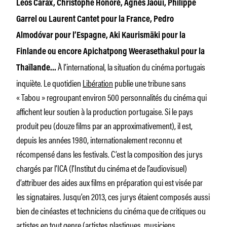
Leos Carax, Christophe Honoré, Agnès Jaoui, Philippe
Garrel ou Laurent Cantet pour la France, Pedro
Almodóvar pour l’Espagne, Aki Kaurismäki pour la
Finlande ou encore Apichatpong Weerasethakul pour la
À l’international, la situation du cinéma portugais
Thaïlande…
inquiète. Le quotidien
Libération
publie une tribune sans
« Tabou » regroupant environ 500 personnalités du cinéma qui
affichent leur soutien à la production portugaise. Si le pays
produit peu (douze films par an approximativement), il est,
depuis les années 1980, internationalement reconnu et
récompensé dans les festivals. C’est la composition des jurys
chargés par l’ICA (l’Institut du cinéma et de l’audiovisuel)
d’attribuer des aides aux films en préparation qui est visée par
les signataires. Jusqu’en 2013, ces jurys étaient composés aussi
bien de cinéastes et techniciens du cinéma que de critiques ou
artistes en tout genre (artistes plastiques, musiciens,