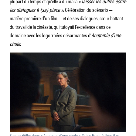
plupart du temps et qu’elle a du mal à
« laisser les autres écrire
les dialogues à {sa} place »
. Célébration du scénario —
matière première d’un film — et de ses dialogues, cœur battant
du travail de la cinéaste, qui tutoyait l’excellence dans ce
domaine avec les logorrhées désarmantes d’
Anatomie d’une
chute
.
Sandra Hüller dans « Anatomie d’une chute » © Les Films Pelléas/Les