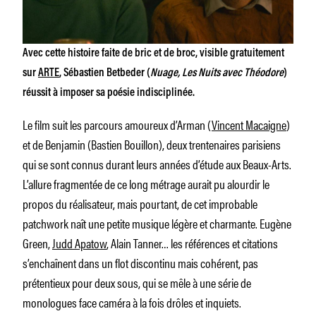
Avec cette histoire faite de bric et de broc, visible gratuitement
sur
ARTE
, Sébastien Betbeder (
Nuage, Les Nuits avec Théodore
)
réussit à imposer sa poésie indisciplinée.
Le film suit les parcours amoureux d’Arman (
Vincent Macaigne
)
et de Benjamin (Bastien Bouillon), deux trentenaires parisiens
qui se sont connus durant leurs années d’étude aux Beaux-Arts.
L’allure fragmentée de ce long métrage aurait pu alourdir le
propos du réalisateur, mais pourtant, de cet improbable
patchwork naît une petite musique légère et charmante. Eugène
Green,
Judd Apatow
, Alain Tanner… les références et citations
s’enchaînent dans un flot discontinu mais cohérent, pas
prétentieux pour deux sous, qui se mêle à une série de
monologues face caméra à la fois drôles et inquiets.