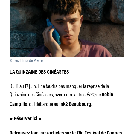
© Les Films de Pierre
LA QUINZAINE DES CINÉASTES
Du 11 au 17 juin, il ne faudra pas manquer la reprise de la
Quinzaine des Cinéastes, avec entre autres
Enzo
de
Robin
, qui débarque au
.
Campillo
mk2 Beaubourg
●
Réserver ici
●
Retrouvez tous nos articles sur le 78e Festival de Cannes,