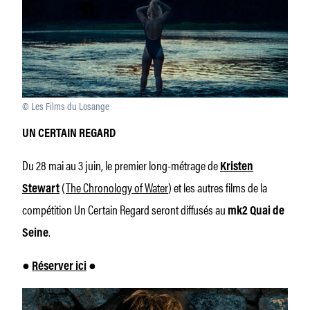
© Les Films du Losange
UN CERTAIN REGARD
Du 28 mai au 3 juin, le premier long-métrage de
Kristen
(
The Chronology of Water
) et les autres films de la
Stewart
compétition Un Certain Regard seront diffusés au
mk2 Quai de
.
Seine
●
Réserver ici
●