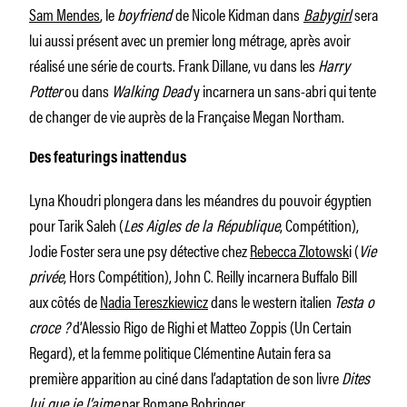
Sam Mendes
, le
boyfriend
de Nicole Kidman dans
Babygirl
sera
lui aussi présent avec un premier long métrage, après avoir
réalisé une série de courts. Frank Dillane, vu dans les
Harry
Potter
ou dans
Walking Dead
y incarnera un sans-abri qui tente
de changer de vie auprès de la Française Megan Northam.
Des featurings inattendus
Lyna Khoudri plongera dans les méandres du pouvoir égyptien
pour Tarik Saleh (
Les Aigles de la République
, Compétition),
Jodie Foster sera une psy détective chez
Rebecca Zlotowsk
i (
Vie
privée
, Hors Compétition), John C. Reilly incarnera Buffalo Bill
aux côtés de
Nadia Tereszkiewicz
dans le western italien
Testa o
croce ?
d’Alessio Rigo de Righi et Matteo Zoppis (Un Certain
Regard), et la femme politique Clémentine Autain fera sa
première apparition au ciné dans l’adaptation de son livre
Dites
lui que je l’aime
par Romane Bohringer.