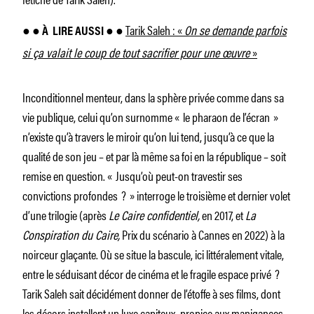
Tarik Saleh : «
On se demande parfois
● ●
À
LIRE AUSSI ●
●
si ça valait le coup de tout sacrifier pour une œuvre
»
Inconditionnel menteur, dans la sphère privée comme dans sa
vie publique, celui qu’on surnomme « le pharaon de l’écran »
n’existe qu’à travers le miroir qu’on lui tend, jusqu’à ce que la
qualité de son jeu – et par là même sa foi en la république – soit
remise en question. « Jusqu’où peut-on travestir ses
convictions profondes ? » interroge le troisième et dernier volet
d’une trilogie (après
Le Caire confidentiel,
en 2017, et
La
Conspiration du Caire,
Prix du scénario à Cannes en 2022) à la
noirceur glaçante. Où se situe la bascule, ici littéralement vitale,
entre le séduisant décor de cinéma et le fragile espace privé ?
Tarik Saleh sait décidément donner de l’étoffe à ses films, dont
les décors installent un luxe capiteux, propice aux manigances