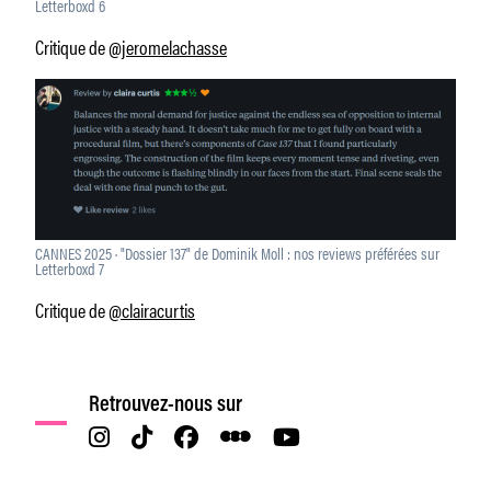
Letterboxd 6
Critique de
@jeromelachasse
CANNES 2025 · "Dossier 137" de Dominik Moll : nos reviews préférées sur
Letterboxd 7
Critique de
@clairacurtis
Retrouvez-nous sur