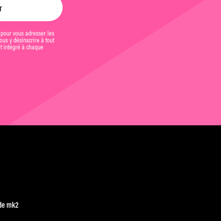
 pour vous adresser les
us y désinscrire à tout
et intégré à chaque
de mk2