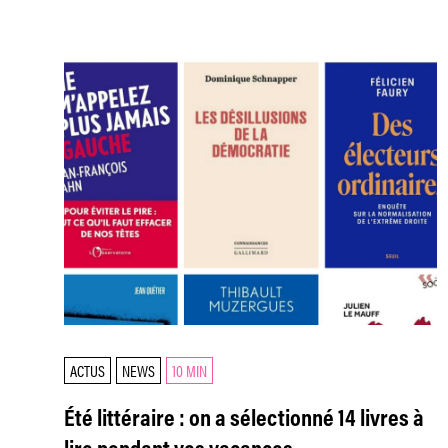
ACTUS
NEWS
10 MIN
Été littéraire : on a sélectionné 14 livres à