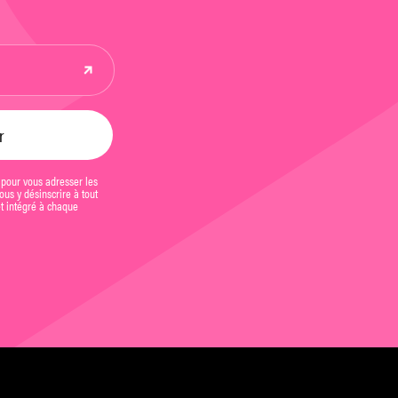
 pour vous adresser les
us y désinscrire à tout
et intégré à chaque