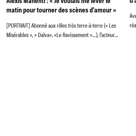
d’
Alexis Manenti : « Je voulais me lever le
da
matin pour tourner des scènes d’amour »
Ave
réa
[PORTRAIT] Abonné aux rôles très terre-à-terre (« Les
Bru
Misérables », « Dalva», «Le Ravissement »…), l’acteur
Alexis Manenti se glisse