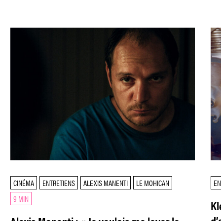
CINÉMA
ENTRETIENS
ALEXIS MANENTI
LE MOHICAN
EN
9 MIN
Kl