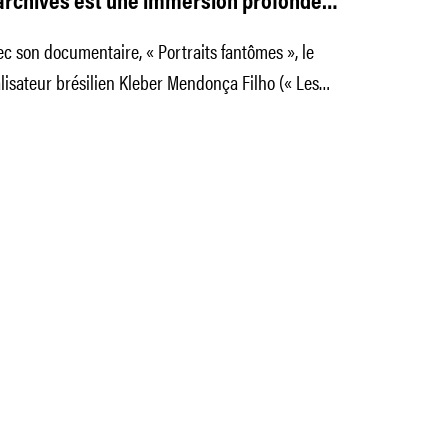
archives est une immersion profonde
ns le temps »
c son documentaire, « Portraits fantômes », le
lisateur brésilien Kleber Mendonça Filho (« Les
its de Recife », «