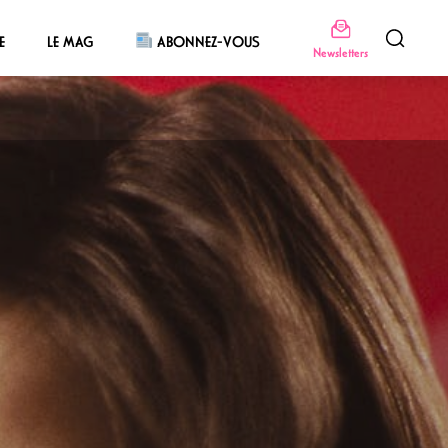
E
LE MAG
ABONNEZ-VOUS
Newsletters