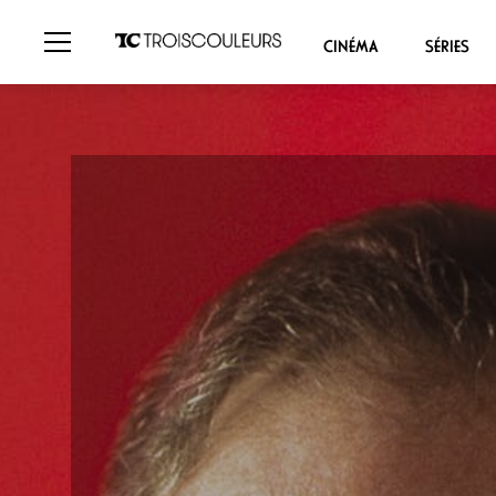
CINÉMA
SÉRIES