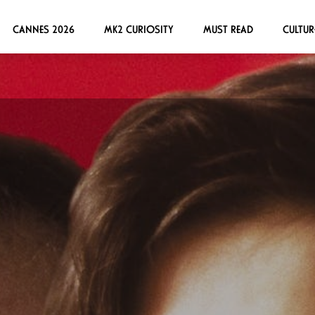
CANNES 2026
MK2 CURIOSITY
MUST READ
CULTUR