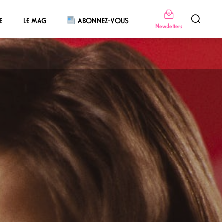
E
LE MAG
ABONNEZ-VOUS
Newsletters