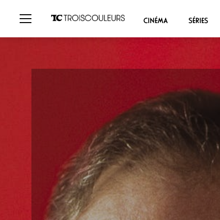
CINÉMA
SÉRIES