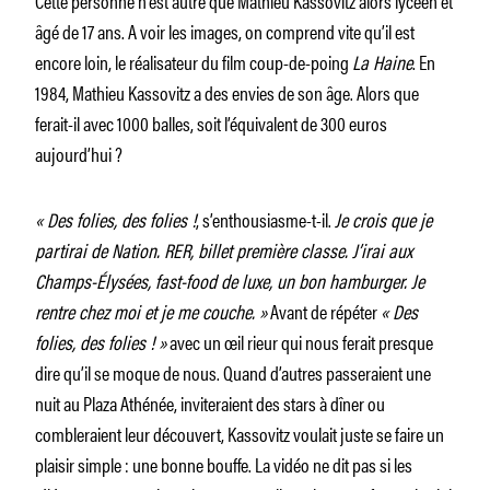
âgé de 17 ans. A voir les images, on comprend vite qu’il est
encore loin, le réalisateur du film coup-de-poing
La Haine
. En
1984, Mathieu Kassovitz a des envies de son âge. Alors que
ferait-il avec 1000 balles, soit l’équivalent de 300 euros
aujourd’hui ?
« Des folies, des folies !
, s’enthousiasme-t-il.
Je crois que je
partirai de Nation. RER, billet première classe. J’irai aux
Champs-Élysées, fast-food de luxe, un bon hamburger. Je
rentre chez moi et je me couche. »
Avant de répéter
« Des
folies, des folies ! »
avec un œil rieur qui nous ferait presque
dire qu’il se moque de nous. Quand d’autres passeraient une
nuit au Plaza Athénée, inviteraient des stars à dîner ou
combleraient leur découvert, Kassovitz voulait juste se faire un
plaisir simple : une bonne bouffe. La vidéo ne dit pas si les